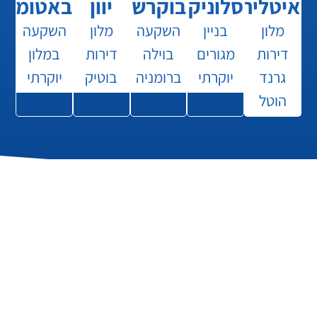
איטליה
סלוניקי
בוקרשט
יוון
באטומי
מלון
בניין
השקעה
מלון
השקעה
דירות
מגורים
בוילה
דירות
במלון
גרנד
יוקרתי
ברומניה
בוטיק
יוקרתי
הוטל
השקט הנפשי לרכישה בטוחה
למה דווקא איתנו?